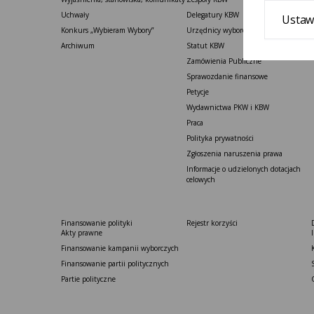
Uchwały
Delegatury ​KBW
Ustaw
Konkurs „Wybieram Wybory”
Urzędnicy wyborczy
Archiwum
Statut K​BW
Zamówienia Publiczne
Sprawozdanie finansowe
Petycje
Wydawnictwa PKW i KBW
Praca
Polityka prywatności
Zgłoszenia naruszenia prawa
Informacje o udzielonych dotacjach
celowych
Finansowanie polityki
Rejestr korzyści
Akty prawne
Finansowanie kampanii wyborczych
Finansowanie partii politycznych
Partie polityczne