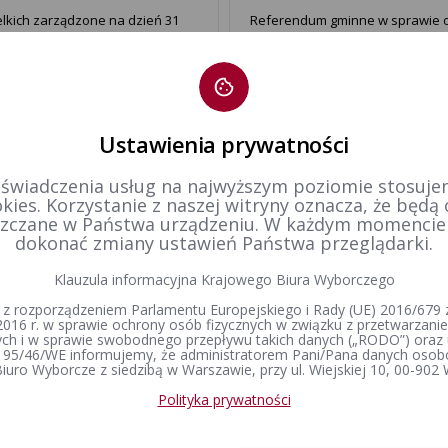
lkich zarządzone na dzień 31
Referendum gminne w sprawie o
upływem kadencji
Pionki przed upływem kadencji,
Wybory uzupełniające do Rady M
2026 r.
Ustawienia prywatności
kręgu wyborczym nr 11
 świadczenia usług na najwyższym poziomie stosujem
Wybory uzupełniające do Rady 
kies. Korzystanie z naszej witryny oznacza, że będą
zczane w Państwa urządzeniu. W każdym momenci
dokonać zmiany ustawień Państwa przeglądarki.
Wybory uzupełniające do Rady 
 okręgu wyborczym nr 2,
Klauzula informacyjna Krajowego Biura Wyborczego
zarządzone na dzień 31 maja 20
nie odbyło się.
 z rozporządzeniem Parlamentu Europejskiego i Rady (UE) 2016/679 z
2016 r. w sprawie ochrony osób fizycznych w związku z przetwarzan
h i w sprawie swobodnego przepływu takich danych („RODO”) oraz 
 95/46/WE informujemy, że administratorem Pani/Pana danych osob
iuro Wyborcze z siedzibą w Warszawie, przy ul. Wiejskiej 10, 00-902
Polityka prywatności
Organy wyborcze
Prawo wyborcze
Wybory i referenda
Skład PKW
Konstytucja Rzeczypospolitej Polskiej​
Wybory Prezydenta 
Polskiej
Regulamin Państwowej Komisji
Kodeks wyborczy