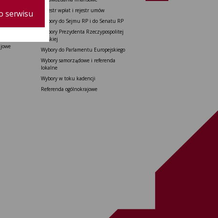
do Senatu
Rejestr wpłat i rejestr umów
o serwisu
tu Europejskiego
Wybory do Sejmu RP i do Senatu RP
 i referenda
Wybory Prezydenta Rzeczypospolitej
Polskiej
ajowe
Wybory do Parlamentu Europejskiego
Wybory samorządowe i referenda
lokalne
Wybory w toku kadencji
Referenda ogólnokrajowe