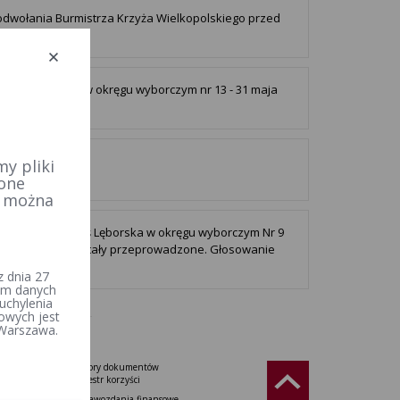
dwołania Burmistrza Krzyża Wielkopolskiego przed
iasta Chełmna w okręgu wyborczym nr 13 - 31 maja
y pliki
Gminy Ulhówek
 one
e można
Gminy Nowa Wieś Lęborska w okręgu wyborczym Nr 9
26 r. Wybory zostały przeprowadzone. Głosowanie
 dnia 27
iem danych
uchylenia
owych jest
 Warszawa.
Wzory dokumentów
Rzeczypospolitej
Rejestr korzyści
Sprawozdania finansowe