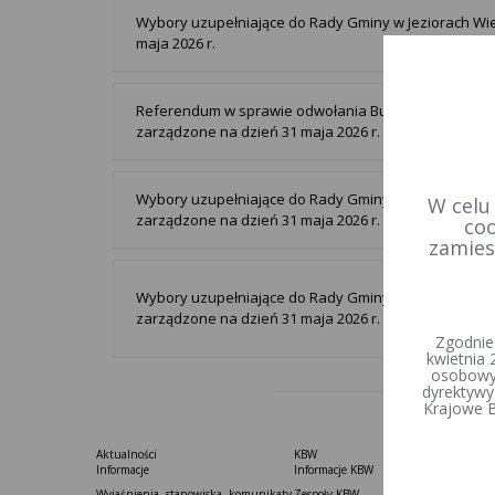
Wybory uzupełniające do Rady Gminy w Jeziorach Wie
maja 2026 r.
Referendum w sprawie odwołania Burmistrza Miasta 
zarządzone na dzień 31 maja 2026 r.
Wybory uzupełniające do Rady Gminy Kuryłówka w o
W celu
zarządzone na dzień 31 maja 2026 r.
coo
zamies
Wybory uzupełniające do Rady Gminy w Platerówce w
zarządzone na dzień 31 maja 2026 r.
Zgodnie
kwietnia 
osobowyc
dyrektywy
Krajowe B
Aktualności
KBW
Informacje
Informacje KBW
Wyjaśnienia, stanowiska, komunikaty
Zespoły KBW