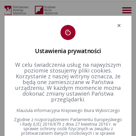
Deklaracja dostępności
Ustawienia prywatności
W celu świadczenia usług na najwyższym
19-04-2026
poziomie stosujemy pliki cookies.
KALENDARIUM 26-04-2026
Korzystanie z naszej witryny oznacza, że
będą one zamieszczane w Państwa
urządzeniu. W każdym momencie można
10-05-2026
dokonać zmiany ustawień Państwa
przeglądarki.
Wybory uzupełniające do Rady Miejskiej w Gniewie w okręgu
wyborczym nr 7 oraz w okręgu wyborczym nr 3 zarządzone
Klauzula informacyjna Krajowego Biura Wyborczego
na dzień 26 kwietnia 2026 r.
Zgodnie z rozporządzeniem Parlamentu Europejskiego
i Rady (UE) 2016/679 z dnia 27 kwietnia 2016 r. w
sprawie ochrony osób fizycznych w związku z
przetwarzaniem danych osobowych i w sprawie