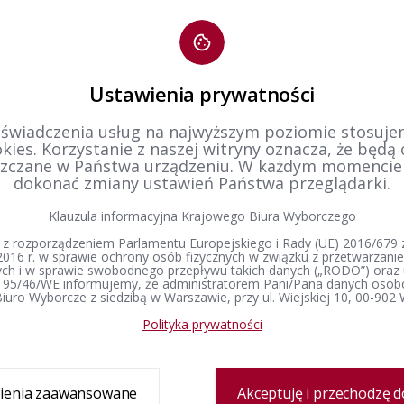
ormacja dotycząca zawiadamiania Państwowej Komisji
Informa
orczej przez stowarzyszenia lub inne organizacje
Wyborcz
łeczne o zamiarze skorzystania z uprawnienia do udziału
uprawni
ampanii referendalnej w programach radiowych i
program
ewizyjnych, w związku z referendum ogólnokrajowym
refere
Ustawienia prywatności
ządzonym na dzień 15 października 2023 r.
paździe
 świadczenia usług na najwyższym poziomie stosujem
kies. Korzystanie z naszej witryny oznacza, że będą
1
zczane w Państwa urządzeniu. W każdym momenci
dokonać zmiany ustawień Państwa przeglądarki.
Klauzula informacyjna Krajowego Biura Wyborczego
 z rozporządzeniem Parlamentu Europejskiego i Rady (UE) 2016/679 z
2016 r. w sprawie ochrony osób fizycznych w związku z przetwarzan
h i w sprawie swobodnego przepływu takich danych („RODO”) oraz 
 95/46/WE informujemy, że administratorem Pani/Pana danych osob
iuro Wyborcze z siedzibą w Warszawie, przy ul. Wiejskiej 10, 00-902
Organy wyborcze
Prawo wyborcze
Wybory i referenda
Skład PKW
Konstytucja Rzeczypospolitej Polskiej​
Wybory Prezydenta 
Polityka prywatności
Polskiej
Regulamin Państwowej Komisji
Kodeks wyborczy
Wyborczej
Wybory do Sejmu i 
Ustawa o referendum ogólnokrajowym
Komisarze wyborczy
Wybory do Parlamen
Ustawa o referendum lokalnym
Wybory samorządowe
ienia zaawansowane
Akceptuję i przechodzę d
Ustawa o partiach politycznych
lokalne