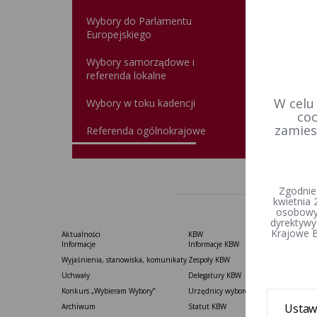
Inf
Wybory do Parlamentu
Wyb
Europejskiego
spo
w k
Wybory samorządowe i
tel
referenda lokalne
zar
W celu
Wybory w toku kadencji
coo
zamies
Referenda ogólnokrajowe
Zgodnie
kwietnia 
osobowyc
dyrektywy
Krajowe B
Aktualności
KBW
Informacje
Informacje KBW
Wyjaśnienia, stanowiska, komunikaty
Zespoły KBW
Uchwały
Delegatury ​KBW
Konkurs „Wybieram Wybory”
Urzędnicy wyborczy
Ustaw
Archiwum
Statut K​BW