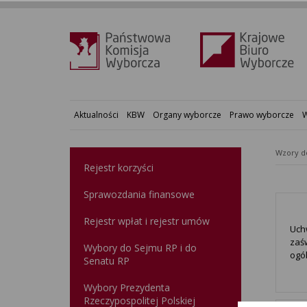
Aktualności
KBW
Organy wyborcze
Prawo wyborcze
W
Wzory 
Rejestr korzyści
Sprawozdania finansowe
Rejestr wpłat i rejestr umów
Uchw
zaś
Wybory do Sejmu RP i do
ogó
Senatu RP
Wybory Prezydenta
Rzeczypospolitej Polskiej