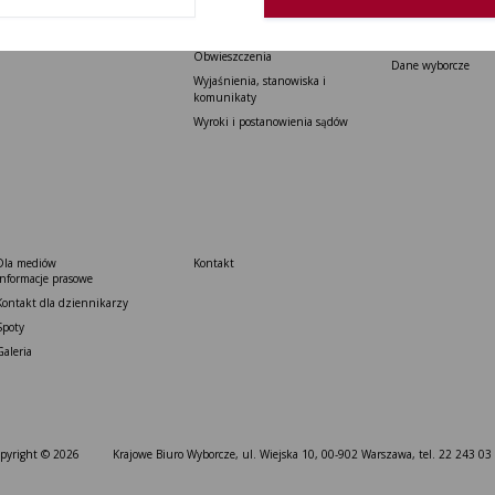
Rozporządzenia
Referenda ogólnokr
Uchwały PKW
Rejestr wyborców
Obwieszczenia
Dane wyborcze
Wyjaśnienia, stanowiska i
komunikaty
Wyroki i postanowienia sądów
Dla mediów
Kontakt
Informacje prasowe
Kontakt dla dziennikarzy
Spoty
Galeria
pyright © 2026
Krajowe Biuro Wyborcze, ul. Wiejska 10, 00-902 Warszawa, tel. 22 243 03