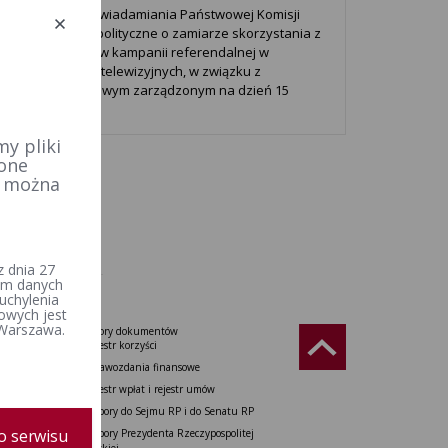
cja dotycząca zawiadamiania Państwowej Komisji
ej przez partie polityczne o zamiarze skorzystania z
enia do udziału w kampanii referendalnej w
ach radiowych i telewizyjnych, w związku z
ndum ogólnokrajowym zarządzonym na dzień 15
rnika 2023 r.
y pliki
 one
e można
 dnia 27
iem danych
uchylenia
owych jest
 Warszawa.
Wzory dokumentów
Rzeczypospolitej
Rejestr korzyści
Sprawozdania finansowe
do Senatu
Rejestr wpłat i rejestr umów
tu Europejskiego
Wybory do Sejmu RP i do Senatu RP
 i referenda
o serwisu
Wybory Prezydenta Rzeczypospolitej
Polskiej