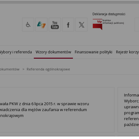
Deklaracja dostępności
ybory i referenda
Wzory dokumentów
Finansowanie polityki
Rejestr korzy
dokumentów
Referenda ogólnokrajowe
Informa
Wyborcz
ała PKW z dnia 6 lipca 2015 r. w sprawie wzoru
uprawni
wiadczenia dla mężów zaufania w referendum
program
lnokrajowym
refere
paździe