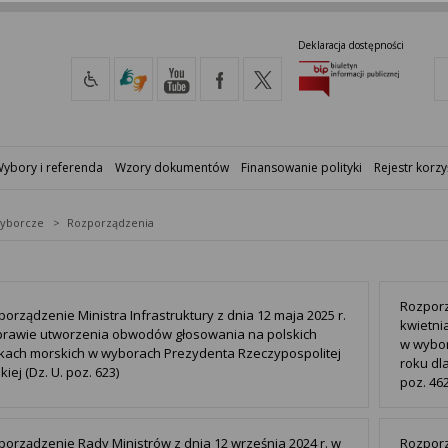
Deklaracja dostępności
ybory i referenda
Wzory dokumentów
Finansowanie polityki
Rejestr korzy
yborcze
Rozporządzenia
Rozporz
orządzenie Ministra Infrastruktury z dnia 12 maja 2025 r.
kwietni
prawie utworzenia obwodów głosowania na polskich
w wybor
tkach morskich w wyborach Prezydenta Rzeczypospolitej
roku dl
kiej (Dz. U. poz. 623)
poz. 462
porządzenie Rady Ministrów z dnia 12 września 2024 r. w
Rozporz