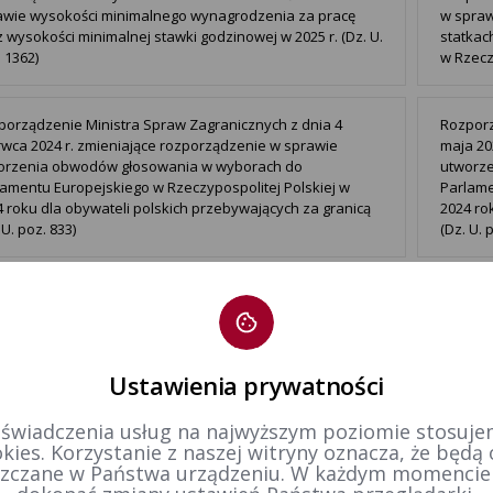
awie wysokości minimalnego wynagrodzenia za pracę
w spraw
 wysokości minimalnej stawki godzinowej w 2025 r. (Dz. U.
statkac
 1362)
w Rzeczy
porządzenie Ministra Spraw Zagranicznych z dnia 4
Rozporz
rwca 2024 r. zmieniające rozporządzenie w sprawie
maja 20
orzenia obwodów głosowania w wyborach do
utworz
lamentu Europejskiego w Rzeczypospolitej Polskiej w
Parlame
 roku dla obywateli polskich przebywających za granicą
2024 ro
 U. poz. 833)
(Dz. U. 
Obwiesz
z dnia 
tekstu 
porządzenie Ministra Spraw Zagranicznych z dnia 30
Adminis
etnia 2024 r. w sprawie utworzenia obwodów głosowania
Ustawienia prywatności
do głos
yborach do Parlamentu Europejskiego w
Polskie
zypospolitej Polskiej w 2024 roku dla obywateli polskich
Rzeczyp
 świadczenia usług na najwyższym poziomie stosujem
bywających za granicą (Dz. U. poz. 693)
Rzeczyp
kies. Korzystanie z naszej witryny oznacza, że będą
jednost
zczane w Państwa urządzeniu. W każdym momenci
burmist