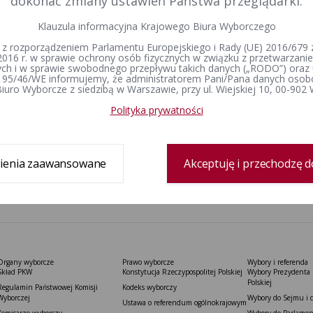
dokonać zmiany ustawień Państwa przeglądarki.
Klauzula informacyjna Krajowego Biura Wyborczego
Rozporz
 z rozporządzeniem Parlamentu Europejskiego i Rady (UE) 2016/679 z
wrześni
porządzenie Ministra Finansów z dnia 26 marca 2024 r. w
2016 r. w sprawie ochrony osób fizycznych w związku z przetwarzan
czasu o
h i w sprawie swobodnego przepływu takich danych („RODO”) oraz 
awie łącznego sprawozdania finansowego komitetu
rozpows
 95/46/WE informujemy, że administratorem Pani/Pana danych osob
orczego, który zarejestrował kandydata na wójta,
iuro Wyborcze z siedzibą w Warszawie, przy ul. Wiejskiej 10, 00-902
postępo
mistrza, prezydenta miasta oraz listę kandydatów na
rejestr
Polityka prywatności
ych (Dz. U. poz. 489)
wyborcz
U. poz. 
ienia zaawansowane
Akceptuję i przechodzę d
1
2
3
4
5
Organy wyborcze
Prawo wyborcze
Wybory i referenda
Skład PKW
Konstytucja Rzeczypospolitej Polskiej​
Wybory Prezydenta 
Polskiej
Regulamin Państwowej Komisji
Kodeks wyborczy
Wyborczej
Wybory do Sejmu i 
Ustawa o referendum ogólnokrajowym
Komisarze wyborczy
Wybory do Parlamen