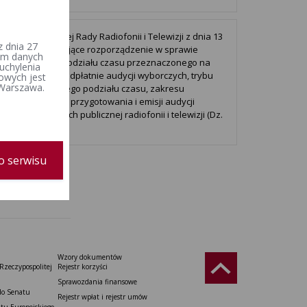
ądzenie Krajowej Rady Radiofonii i Telewizji z dnia 13
 dnia 27
a 2023 r. zmieniające rozporządzenie w sprawie
iem danych
raz ramowego podziału czasu przeznaczonego na
uchylenia
zechnianie nieodpłatnie audycji wyborczych, trybu
owych jest
 Warszawa.
wania dotyczącego podziału czasu, zakresu
acji oraz sposobu przygotowania i emisji audycji
ych w programach publicznej radiofonii i telewizji (Dz.
1911)
o serwisu
Wzory dokumentów
Rzeczypospolitej
Rejestr korzyści
Sprawozdania finansowe
do Senatu
Rejestr wpłat i rejestr umów
tu Europejskiego