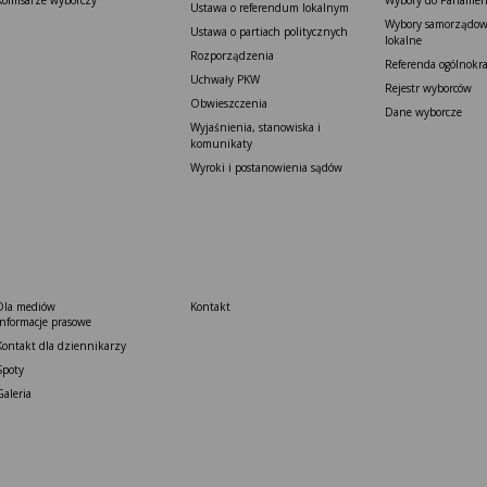
Ustawa o referendum lokalnym
Wybory samorządowe
Ustawa o partiach politycznych
lokalne
Rozporządzenia
Referenda ogólnokr
Uchwały PKW
Rejestr wyborców
Obwieszczenia
Dane wyborcze
Wyjaśnienia, stanowiska i
komunikaty
Wyroki i postanowienia sądów
Dla mediów
Kontakt
Informacje prasowe
Kontakt dla dziennikarzy
Spoty
Galeria