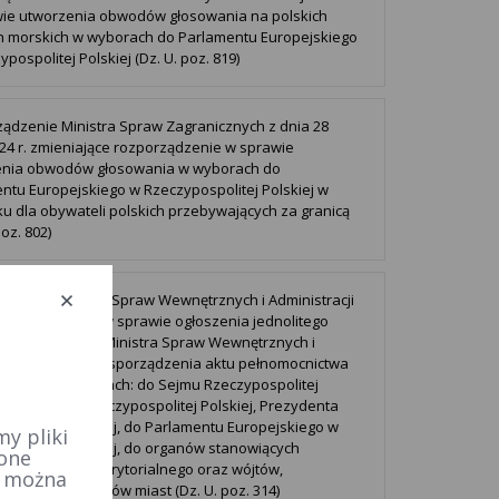
ie utworzenia obwodów głosowania na polskich
h morskich w wyborach do Parlamentu Europejskiego
pospolitej Polskiej (Dz. U. poz. 819)
ądzenie Ministra Spraw Zagranicznych z dnia 28
24 r. zmieniające rozporządzenie w sprawie
enia obwodów głosowania w wyborach do
ntu Europejskiego w Rzeczypospolitej Polskiej w
ku dla obywateli polskich przebywających za granicą
poz. 802)
czenie Ministra Spraw Wewnętrznych i Administracji
21 lutego 2024 r. w sprawie ogłoszenia jednolitego
rozporządzenia Ministra Spraw Wewnętrznych i
tracji w sprawie sporządzenia aktu pełnomocnictwa
owania w wyborach: do Sejmu Rzeczypospolitej
j i do Senatu Rzeczypospolitej Polskiej, Prezydenta
ospolitej Polskiej, do Parlamentu Europejskiego w
y pliki
ospolitej Polskiej, do organów stanowiących
 one
ek samorządu terytorialnego oraz wójtów,
e można
rzów i prezydentów miast (Dz. U. poz. 314)