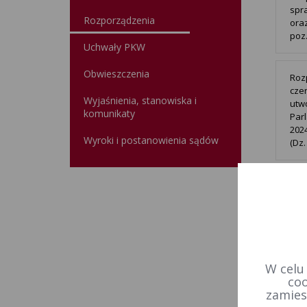
spr
Rozporządzenia
oraz
poz.
Uchwały PKW
Obwieszczenia
Roz
cze
Wyjaśnienia, stanowiska i
utw
komunikaty
Par
2024
Wyroki i postanowienia sądów
(Dz.
Roz
kwi
w w
Rzec
W celu
prze
coo
zamies