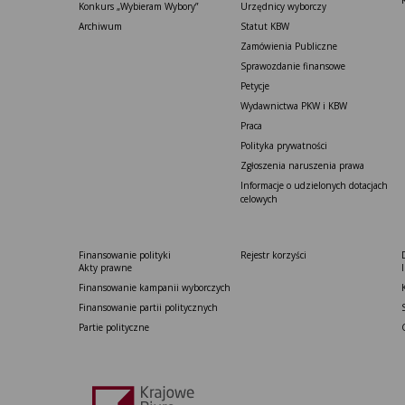
Konkurs „Wybieram Wybory”
Urzędnicy wyborczy
Archiwum
Statut K​BW
Zamówienia Publiczne
Sprawozdanie finansowe
Petycje
Wydawnictwa PKW i KBW
Praca
Polityka prywatności
Zgłoszenia naruszenia prawa
Informacje o udzielonych dotacjach
celowych
Finansowanie polityki
Rejestr korzyści
Akty prawne
Finansowanie kampanii wyborczych
Finansowanie partii politycznych
Partie polityczne