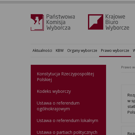
Aktualności
KBW
Organy wyborcze
Prawo wyborcze
W
Prawo w
Konstytucja Rzeczypospolitej
Polskiej​
Kodeks wyborczy
Rozp
w s
Ustawa o referendum
sta
ogólnokrajowym
Pols
Ustawa o referendum lokalnym
Ustawa o partiach politycznych
Roz