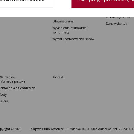
Ustawa o partiach politycznych
lokalne
Rozporządzenia
Referenda ogólnokr
Uchwały PKW
Rejestr wyborców
Obwieszczenia
Dane wyborcze
Wyjaśnienia, stanowiska i
komunikaty
Wyroki i postanowienia sądów
Dla mediów
Kontakt
Informacje prasowe
Kontakt dla dziennikarzy
Spoty
Galeria
pyright © 2026
Krajowe Biuro Wyborcze, ul. Wiejska 10, 00-902 Warszawa, tel. 22 243 03