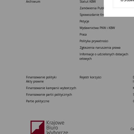
Archiwum
Statut K​BW
Zamówienia Publiczne
Sprawozdanie finansowe
Petycje
Wydawnictwa PKW i KBW
Praca
Polityka prywatności
Zgłoszenia naruszenia prawa
Informacje o udzielonych dotacjach
celowych
Finansowanie polityki
Rejestr korzyści
Akty prawne
Finansowanie kampanii wyborczych
Finansowanie partii politycznych
Partie polityczne
Co