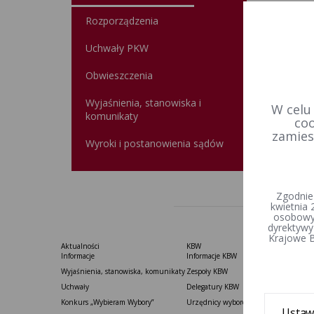
Rozporządzenia
Data u
Wprowa
Uchwały PKW
Obwieszczenia
Wyjaśnienia, stanowiska i
W celu
komunikaty
coo
zamies
Wyroki i postanowienia sądów
Zgodnie
kwietnia 
osobowyc
dyrektywy
Krajowe B
Aktualności
KBW
Informacje
Informacje KBW
Wyjaśnienia, stanowiska, komunikaty
Zespoły KBW
Uchwały
Delegatury ​KBW
Konkurs „Wybieram Wybory”
Urzędnicy wyborczy
Ustaw