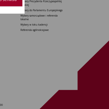
Wybory Prezydenta Rzeczypospolitej
Polskiej
ajowe
Wybory do Parlamentu Europejskiego
Wybory samorządowe i referenda
lokalne
Wybory w toku kadencji
Referenda ogólnokrajowe
 00