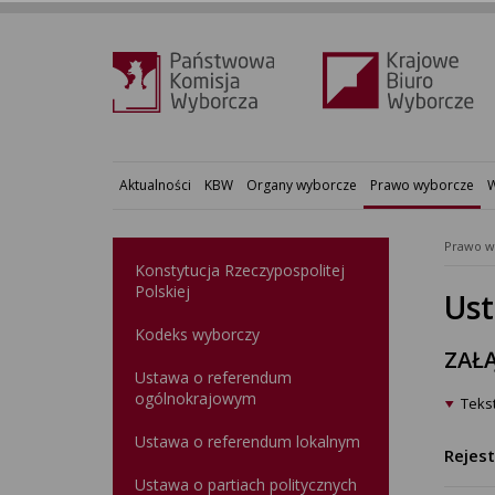
Aktualności
KBW
Organy wyborcze
Prawo wyborcze
W
Prawo w
Konstytucja Rzeczypospolitej
Polskiej​
Ust
Kodeks wyborczy
ZAŁĄ
Ustawa o referendum
ogólnokrajowym
Tekst
Ustawa o referendum lokalnym
Rejes
Ustawa o partiach politycznych