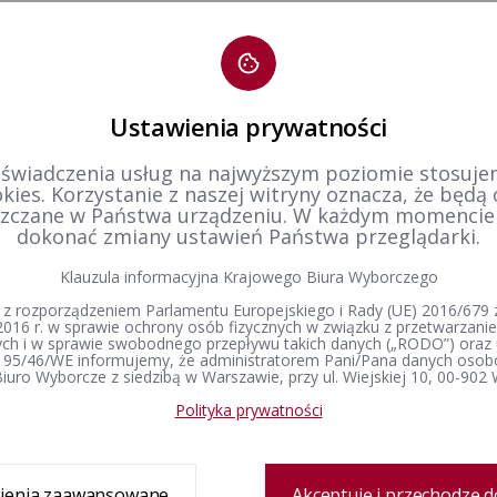
tworzenia
21-12-2015 23:56
zobacz cały rejestr
dził:
Bartosz Goździk
Ustawienia prywatności
 świadczenia usług na najwyższym poziomie stosujem
kies. Korzystanie z naszej witryny oznacza, że będą
zczane w Państwa urządzeniu. W każdym momenci
dokonać zmiany ustawień Państwa przeglądarki.
Klauzula informacyjna Krajowego Biura Wyborczego
 z rozporządzeniem Parlamentu Europejskiego i Rady (UE) 2016/679 z
2016 r. w sprawie ochrony osób fizycznych w związku z przetwarzan
h i w sprawie swobodnego przepływu takich danych („RODO”) oraz 
 95/46/WE informujemy, że administratorem Pani/Pana danych osob
iuro Wyborcze z siedzibą w Warszawie, przy ul. Wiejskiej 10, 00-902
Organy wyborcze
Prawo wyborcze
Wybory i referenda
Skład PKW
Konstytucja Rzeczypospolitej Polskiej​
Wybory Prezydenta 
Polityka prywatności
Polskiej
Regulamin Państwowej Komisji
Kodeks wyborczy
Wyborczej
Wybory do Sejmu i 
Ustawa o referendum ogólnokrajowym
Komisarze wyborczy
Wybory do Parlamen
Ustawa o referendum lokalnym
ienia zaawansowane
Akceptuję i przechodzę d
Wybory samorządowe