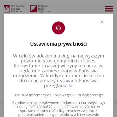
Deklaracja dostępności
Ustawienia prywatności
W celu świadczenia usług na najwyższym
więcej
poziomie stosujemy pliki cookies.
Korzystanie z naszej witryny oznacza, że
Aktualności
Uchwały w sprawie wezwania do usunięcia wad zawiadomienia o utworzeniu komitetu wyborczego
będą one zamieszczane w Państwa
urządzeniu. W każdym momencie można
dokonać zmiany ustawień Państwa
przeglądarki.
Nie znaleziono artykułów
Klauzula informacyjna Krajowego Biura Wyborczego
Zgodnie z rozporządzeniem Parlamentu Europejskiego
i Rady (UE) 2016/679 z dnia 27 kwietnia 2016 r. w
sprawie ochrony osób fizycznych w związku z
Aktualności
przetwarzaniem danych osobowych i w sprawie
Informacje