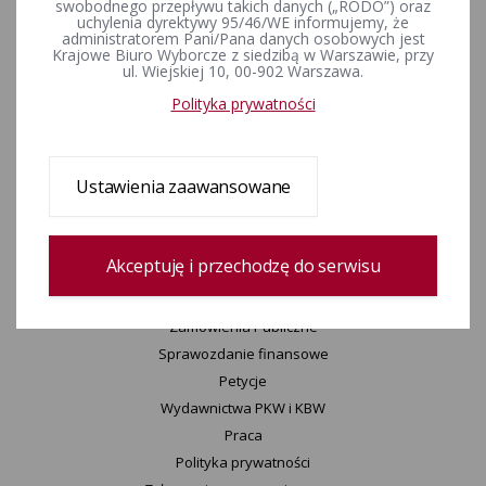
swobodnego przepływu takich danych („RODO”) oraz
uchylenia dyrektywy 95/46/WE informujemy, że
Wyjaśnienia, stanowiska, komunikaty
administratorem Pani/Pana danych osobowych jest
Uchwały
Krajowe Biuro Wyborcze z siedzibą w Warszawie, przy
ul. Wiejskiej 10, 00-902 Warszawa.
Konkurs „Wybieram Wybory”
Polityka prywatności
Archiwum
KBW
Ustawienia zaawansowane
Informacje KBW
Zespoły KBW
Delegatury ​KBW
Akceptuję i przechodzę do serwisu
Urzędnicy wyborczy
Statut K​BW
Zamówienia Publiczne
Sprawozdanie finansowe
Petycje
Wydawnictwa PKW i KBW
Praca
Polityka prywatności