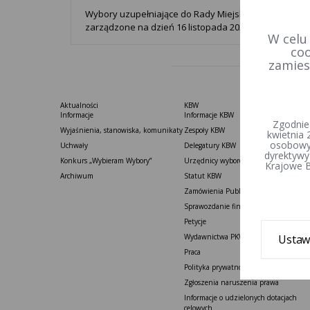
Wybory uzupełniające do Rady Miejskiej w Złoczewie
zarządzone na dzień 16 listopada 2025 r.
W celu
coo
zamies
Aktualności
KBW
Informacje
Informacje KBW
Zgodnie
Wyjaśnienia, stanowiska, komunikaty
Zespoły KBW
kwietnia 
osobowyc
Uchwały
Delegatury ​KBW
dyrektywy
Konkurs „Wybieram Wybory”
Urzędnicy wyborczy
Krajowe B
Archiwum
Statut K​BW
Zamówienia Publiczne
Sprawozdanie finansowe
Petycje
Wydawnictwa PKW i KBW
Ustaw
Praca
Polityka prywatności
Zgłoszenia naruszenia prawa
Informacje o udzielonych dotacjach
celowych