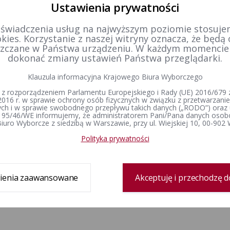
Ustawienia prywatności
 w okręgu wyborczym nr 1
Referendum w sprawie odwołani
 świadczenia usług na najwyższym poziomie stosujem
kies. Korzystanie z naszej witryny oznacza, że będą
zczane w Państwa urządzeniu. W każdym momenci
dokonać zmiany ustawień Państwa przeglądarki.
Klauzula informacyjna Krajowego Biura Wyborczego
Organy wyborcze
Prawo wyborcze
Wybory i referenda
Skład PKW
Konstytucja Rzeczypospolitej Polskiej​
Wybory Prezydenta 
 z rozporządzeniem Parlamentu Europejskiego i Rady (UE) 2016/679 z
Polskiej
Regulamin Państwowej Komisji
Kodeks wyborczy
2016 r. w sprawie ochrony osób fizycznych w związku z przetwarzan
Wyborczej
Wybory do Sejmu i 
h i w sprawie swobodnego przepływu takich danych („RODO”) oraz 
Ustawa o referendum ogólnokrajowym
 95/46/WE informujemy, że administratorem Pani/Pana danych osob
Komisarze wyborczy
Wybory do Parlamen
Ustawa o referendum lokalnym
iuro Wyborcze z siedzibą w Warszawie, przy ul. Wiejskiej 10, 00-902
Wybory samorządowe
Ustawa o partiach politycznych
lokalne
Polityka prywatności
Rozporządzenia
Referenda ogólnokr
Uchwały PKW
Rejestr wyborców
Obwieszczenia
Dane wyborcze
Wyjaśnienia, stanowiska i
ienia zaawansowane
Akceptuję i przechodzę d
komunikaty
Wyroki i postanowienia sądów