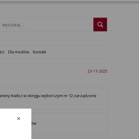
ści
Dla mediów
Kontakt
23-11-2025
Gminy Kwilcz w okręgu wyborczym nr 12 zarządzone
 Gminy Dołhobyczów