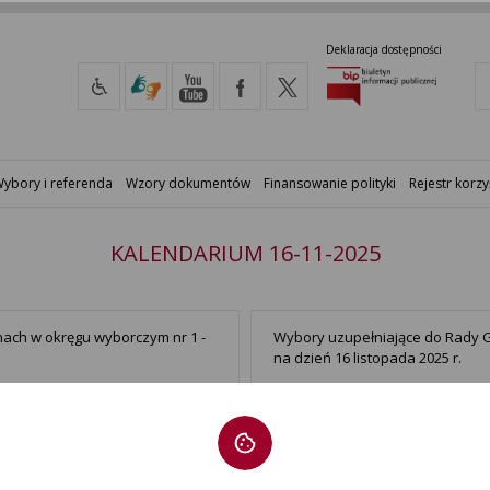
Deklaracja dostępności
ybory i referenda
Wzory dokumentów
Finansowanie polityki
Rejestr korzy
KALENDARIUM 16-11-2025
nach w okręgu wyborczym nr 1 -
Wybory uzupełniające do Rady 
na dzień 16 listopada 2025 r.
Gminy Turośń Kościelna oraz
Wybory uzupełniające do Rady
i