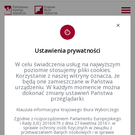
Deklaracja dostępności
Ustawienia prywatności
W celu świadczenia usług na najwyższym
14-09-2025
poziomie stosujemy pliki cookies.
KALENDARIUM 21-09-2025
Korzystanie z naszej witryny oznacza, że
będą one zamieszczane w Państwa
urządzeniu. W każdym momencie można
28-09-2025
dokonać zmiany ustawień Państwa
przeglądarki.
Wybory uzupełniające do Rady Gminy Tarnówka w okręgu
wyborczym nr 10 zarządzone na 21 września 2025 r.
Klauzula informacyjna Krajowego Biura Wyborczego
Zgodnie z rozporządzeniem Parlamentu Europejskiego
i Rady (UE) 2016/679 z dnia 27 kwietnia 2016 r. w
Wybory uzupełniające do Rady Miejskiej w Dubiecku - 21
sprawie ochrony osób fizycznych w związku z
przetwarzaniem danych osobowych i w sprawie
września 2025 r., okręg nr 9