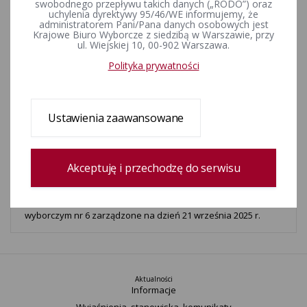
swobodnego przepływu takich danych („RODO”) oraz
uchylenia dyrektywy 95/46/WE informujemy, że
administratorem Pani/Pana danych osobowych jest
Krajowe Biuro Wyborcze z siedzibą w Warszawie, przy
Wybory uzupełniające do Rady Miejskiej w Sieniawie - 21
ul. Wiejskiej 10, 00-902 Warszawa.
września 2025 r., okręg nr 5
Polityka prywatności
Wybory uzupełniające do Rady Gminy Stara Dąbrowa
zarządzone na dzień 21 września 2025 r.
Ustawienia zaawansowane
Wybory uzupełniające do Rady Gminy Kościelisko w okręgu
wyborczym nr 3 zarządzone na dzień 21 września 2025 r.
Akceptuję i przechodzę do serwisu
Wybory uzupełniające do Rady Gminy Suchy Dąb w okręgu
wyborczym nr 6 zarządzone na dzień 21 września 2025 r.
Aktualności
Informacje