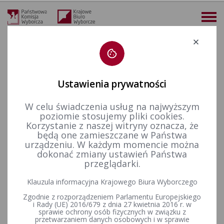
Deklaracja dostępności
Ustawienia prywatności
W celu świadczenia usług na najwyższym
03-08-2025
poziomie stosujemy pliki cookies.
KALENDARIUM 10-08-2025
Korzystanie z naszej witryny oznacza, że
będą one zamieszczane w Państwa
urządzeniu. W każdym momencie można
24-08-2025
dokonać zmiany ustawień Państwa
przeglądarki.
Wybory przedterminowe Wójta Gminy Łęka Opatowska
zarządzone na dzień 10 sierpnia 2025 r.
Klauzula informacyjna Krajowego Biura Wyborczego
Zgodnie z rozporządzeniem Parlamentu Europejskiego
i Rady (UE) 2016/679 z dnia 27 kwietnia 2016 r. w
2025-08-10 Wybory uzupełniające do Rady Gminy Milejczyce w
sprawie ochrony osób fizycznych w związku z
przetwarzaniem danych osobowych i w sprawie
okręgu wyborczym nr 6