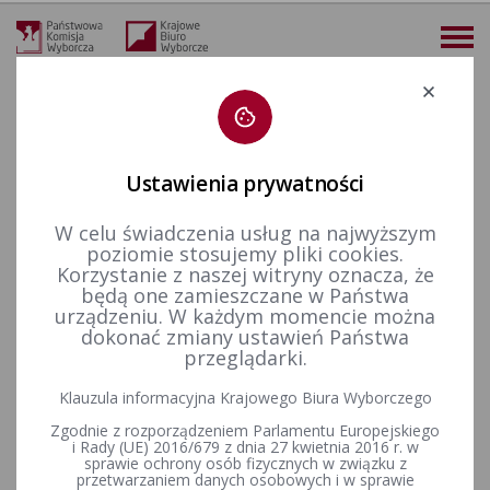
Deklaracja dostępności
Ustawienia prywatności
W celu świadczenia usług na najwyższym
06-07-2025
poziomie stosujemy pliki cookies.
KALENDARIUM 13-07-2025
Korzystanie z naszej witryny oznacza, że
będą one zamieszczane w Państwa
urządzeniu. W każdym momencie można
20-07-2025
dokonać zmiany ustawień Państwa
przeglądarki.
Wybory uzupełniające do Rady Miejskiej Gminy Dobrzyca w
okręgu wyborczym nr 3, zarządzone na dzień 13 lipca 2025 r.
Klauzula informacyjna Krajowego Biura Wyborczego
Zgodnie z rozporządzeniem Parlamentu Europejskiego
i Rady (UE) 2016/679 z dnia 27 kwietnia 2016 r. w
Wybory uzupełniające do Rady Gminy i Miasta Odolanów w
sprawie ochrony osób fizycznych w związku z
przetwarzaniem danych osobowych i w sprawie
okręgu wyborczym nr 1, zarządzone na dzień 13 lipca 2025 r.