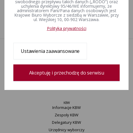
swobodnego przepływu takich danych („RODO”) oraz
uchylenia dyrektywy 95/46/WE informujemy, że
administratorem Pani/Pana danych osobowych jest
Krajowe Biuro Wyborcze z siedzibą w Warszawie, przy
Wybory uzupełniające do Rady Miejskiej w Mogielnicy w
ul. Wiejskiej 10, 00-902 Warszawa.
okręgu wyborczym nr 8 zarządzone na dzień 13 lipca 2025 r.
Polityka prywatności
Aktualności
Ustawienia zaawansowane
Informacje
Wyjaśnienia, stanowiska, komunikaty
Uchwały
Akceptuję i przechodzę do serwisu
Konkurs „Wybieram Wybory”
Archiwum
KBW
Informacje KBW
Zespoły KBW
Delegatury ​KBW
Urzędnicy wyborczy